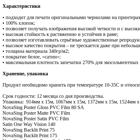
Характеристики
• подходит для печати оригинальными чернилами на принтерах 
• 100% хлопок;
• позволяет получать изображения высокой четкости и с высок
• высокая стойкость к растяжению и устойчив в раме;
• позволяет изготавливать серьёзные художественные репродук
• высокое качество покрытия – не трескается даже при неболь
• толщина материала 340гр/м2;
• покрытие белое, «сатин»;
• максимальная плотность запечатки 270% для экосольвентных 
Хранение, упаковка
Продукт необходимо хранить при температуре 10-35С и относи
Срок годности: 12 месяца со дня производства.
Упаковка: 914мм х 15м, 1067мм х 15м, 1372мм х 15м, 1524мм х
NovaSing Poster Gloss PVC Film 80 SA
NovaSing Poster Matte PVC Film
NovaSing Poster Satin PVC Film
Satin One Way Vision 140
NovaSing Backlit Print 75
NovaSing Backlit Print 175